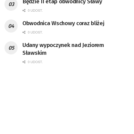
Będzie II etap obwodnicy Sławy
0 UDOST.
Obwodnica Wschowy coraz bliżej
0 UDOST.
Udany wypoczynek nad Jeziorem
Sławskim
0 UDOST.