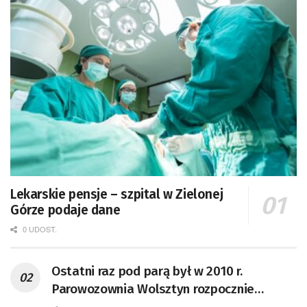
Lekarskie pensje – szpital w Zielonej
Górze podaje dane
0 UDOST.
Ostatni raz pod parą był w 2010 r.
Parowozownia Wolsztyn rozpocznie
remont unikatowego Tr5-65