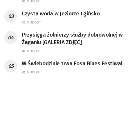
0 UDOST.
Czysta woda w Jeziorze Lgińsko
0 UDOST.
Przysięga żołnierzy służby dobrowolnej w
Żaganiu [GALERIA ZDJĘĆ]
0 UDOST.
W Świebodzinie trwa Fosa Blues Festiwal
0 UDOST.