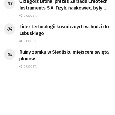
Grzegorz Brona, prezes Zarządu Creotech
Instruments S.A. Fizyk, naukowiec, były
pracownik CERN w Genewie,
0 UDOST.
przedsiębiorca i nauczyciel akademicki,
Lider technologii kosmicznych wchodzi do
doktor habilitowany nauk fizycznych,
Lubuskiego
koordynator Rady Sektorowej ds.
Kompetencji Przemysłu Lotniczo-
0 UDOST.
Kosmicznego oraz członek Komitetu
Ruiny zamku w Siedlisku miejscem święta
Badań Kosmicznych i Satelitarnych PAN.
plonów
0 UDOST.