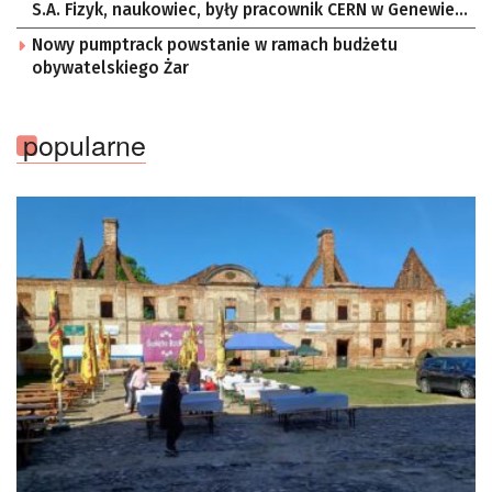
S.A. Fizyk, naukowiec, były pracownik CERN w Genewie,
przedsiębiorca i nauczyciel akademicki, doktor
Nowy pumptrack powstanie w ramach budżetu
habilitowany nauk fizycznych, koordynator Rady
obywatelskiego Żar
Sektorowej ds. Kompetencji Przemysłu Lotniczo-
Kosmicznego oraz członek Komitetu Badań
Kosmicznych i Satelitarnych PAN.
popularne