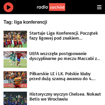
Tag:
liga konferencji
Startuje Liga Konferencji. Początek
fazy ligowej pod znakiem
rekordowej liczby polskich drużyn
UEFA wszczęła postępowanie
dyscyplinarne po meczu Maccabi z
Rakowem
Piłkarskie LE i LK. Polskie kluby
przed dużą szansą awansu do 4.
rundy
Historyczny wyczyn Chelsea. Nokaut
Betis we Wrocławiu