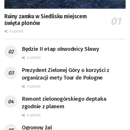
Ruiny zamku w Siedlisku miejscem
święta plonów
0 UDOST.
Będzie II etap obwodnicy Sławy
0 UDOST.
Prezydent Zielonej Góry o korzyści z
organizacji mety Tour de Pologne
0 UDOST.
Remont zielonogórskiego deptaka
zgodnie z planem
0 UDOST.
Ogromny żal