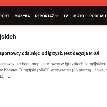
PORT
MUZYKA
REPORTAŻ
TV
MOTO
PODCAST
jskich
sportowcy odsunięci od igrzysk. Jest decyzja MKOl
portowcy nie będą mogli startować w igrzyskach olimpijskich.
 Komitet Olimpijski (MKOl) w czwartek (26 marca) uchwali
cji, ...