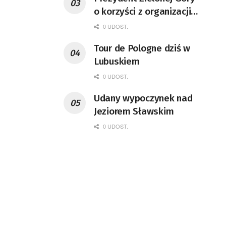
o korzyści z organizacji
mety Tour de Pologne
0 UDOST.
Tour de Pologne dziś w
Lubuskiem
0 UDOST.
Udany wypoczynek nad
Jeziorem Sławskim
0 UDOST.