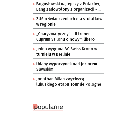
Bogusławski najlepszy z Polaków,
Junior
Lang zadowolony z organizacji –
komentarze po 3. etapie Tour de
ZUS o świadczeniach dla stulatków
Pologne
w regionie
„Charyzmatyczny” – II trener
Cuprum Stilonu o nowym libero
Jedna wygrana BC Swiss Krono w
turnieju w Berlinie
Udany wypoczynek nad Jeziorem
Sławskim
Jonathan Milan zwycięzcą
lubuskiego etapu Tour de Pologne
popularne