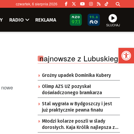
czwartek, 6 sierpnia 2026
Y
RADIO
REKLAMA
SŁUCHAJ
Ot
najnowsze z Lubuskiego
Groźny upadek Dominika Kubery
ł nowe
Olimp AZS UZ pozyskał
doświadczonego bramkarza
Stal wygrała w Bydgoszczy i jest
już praktycznie pewna finału
Młodzi kolarze poszli w ślady
dorosłych. Kaja Królik najlepsza z
Lubuszanek w Tour de Pologne