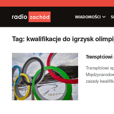
WIADOMOŚCI
S
Tag:
kwalifikacje do igrzysk olimpi
Transpłciowi 
Transpłciowi s
Międzynarodowy
zasady kwalifika