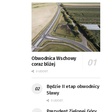
Obwodnica Wschowy
coraz bliżej
0 UDOST.
Będzie II etap obwodnicy
Sławy
0 UDOST.
Prezydent Zielonej Góry