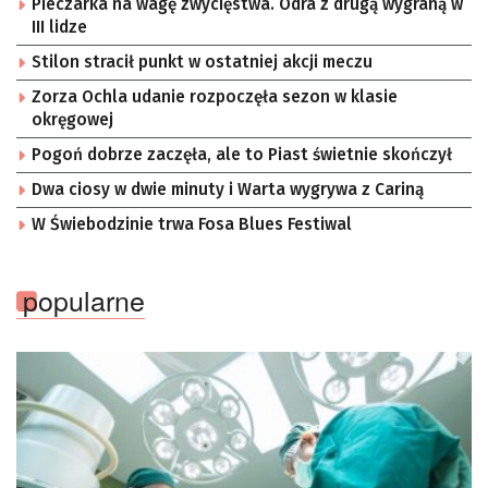
Pieczarka na wagę zwycięstwa. Odra z drugą wygraną w
III lidze
Stilon stracił punkt w ostatniej akcji meczu
Zorza Ochla udanie rozpoczęła sezon w klasie
okręgowej
Pogoń dobrze zaczęła, ale to Piast świetnie skończył
Dwa ciosy w dwie minuty i Warta wygrywa z Cariną
W Świebodzinie trwa Fosa Blues Festiwal
popularne