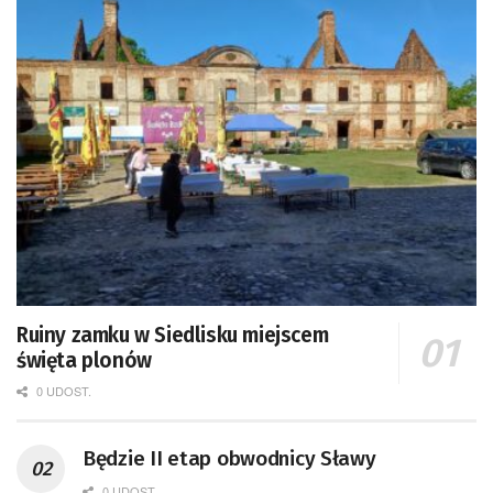
Ruiny zamku w Siedlisku miejscem
święta plonów
0 UDOST.
Będzie II etap obwodnicy Sławy
0 UDOST.