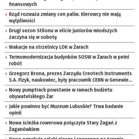
finansowych
Rząd rozważa zmiany cen paliw. Kierowcy nie mają
wątpliwości
Drugi sezon Stilonu w elicie juniorów młodszych
zaczyna się w sobotę
Wakacje na strzelnicy LOK w Żarach
Termomodernizacja budynków SOSW w Żarach w pełni
robót
Grzegorz Brona, prezes Zarządu Creotech Instruments
S.A. Fizyk, naukowiec, były pracownik CERN w Genewie,
przedsiębiorca i nauczyciel akademicki, doktor
Nowy pumptrack powstanie w ramach budżetu
habilitowany nauk fizycznych, koordynator Rady
obywatelskiego Żar
Sektorowej ds. Kompetencji Przemysłu Lotniczo-
Kosmicznego oraz członek Komitetu Badań
Jakie powinno być Muzeum Lubuskie? Trwa badanie
Kosmicznych i Satelitarnych PAN.
opinii
Nowa ścieżka rowerowa połączyła Stary Żagań z
Żaganówkiem