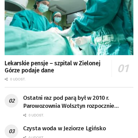
Lekarskie pensje – szpital w Zielonej
Górze podaje dane
0 UDOST.
Ostatni raz pod parą był w 2010 r.
Parowozownia Wolsztyn rozpocznie
remont unikatowego Tr5-65
0 UDOST.
Czysta woda w Jeziorze Lgińsko
0 UDOST.