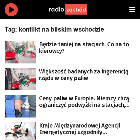
Tag:
konflikt na bliskim wschodzie
Będzie taniej na stacjach. Co na to
kierowcy?
Większość badanych za ingerencją
rządu w ceny paliw
Ceny paliw w Europie. Niemcy chcą
ograniczyć podwyżki na stacjach,
Włosi zapowiadają walkę ze
spekulantami
Kraje Międzynarodowej Agencji
Energetycznej uzgodniły
uruchomienie rezerw ropy naftowej