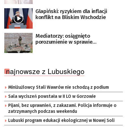
[AKTUALIZACJA]
Glapiński: ryzykiem dla inflacji
konflikt na Bliskim Wschodzie
Mediatorzy: osiągnięto
porozumienie w sprawie
zawieszenia broni między Izraelem a
Hamasem
najnowsze z Lubuskiego
Miniżużlowcy Stali Wawrów nie schodzą z podium
Sala wyciszeń powstała w II LO w Gorzowie
Pijani, bez uprawnień, z zakazami. Policja informuje o
zatrzymanych podczas weekendu
Lubuski program edukacji ekologicznej w Nowej Soli