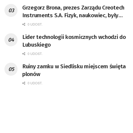
Grzegorz Brona, prezes Zarządu Creotech
Instruments S.A. Fizyk, naukowiec, były
pracownik CERN w Genewie,
0 UDOST.
przedsiębiorca i nauczyciel akademicki,
Lider technologii kosmicznych wchodzi do
doktor habilitowany nauk fizycznych,
Lubuskiego
koordynator Rady Sektorowej ds.
Kompetencji Przemysłu Lotniczo-
0 UDOST.
Kosmicznego oraz członek Komitetu
Ruiny zamku w Siedlisku miejscem święta
Badań Kosmicznych i Satelitarnych PAN.
plonów
0 UDOST.