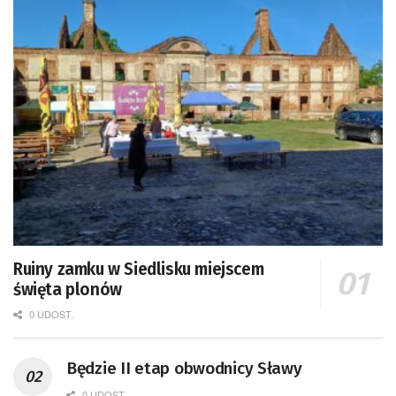
Ruiny zamku w Siedlisku miejscem
święta plonów
0 UDOST.
Będzie II etap obwodnicy Sławy
0 UDOST.