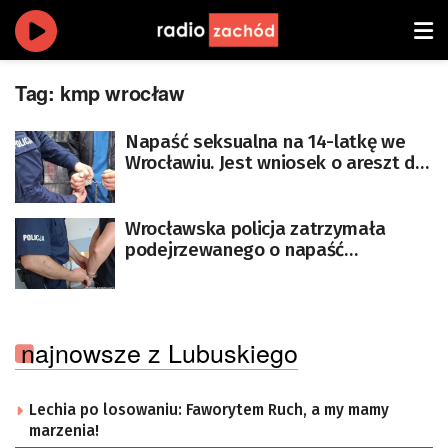
Tag:
kmp wrocław
Napaść seksualna na 14-latkę we
Wrocławiu. Jest wniosek o areszt dla
podejrzanego
Wrocławska policja zatrzymała
podejrzewanego o napaść
seksualną na 14-latkę
najnowsze z Lubuskiego
Lechia po losowaniu: Faworytem Ruch, a my mamy
marzenia!