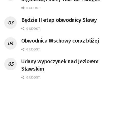
0 UDOST.
Będzie II etap obwodnicy Sławy
0 UDOST.
Obwodnica Wschowy coraz bliżej
0 UDOST.
Udany wypoczynek nad Jeziorem
Sławskim
0 UDOST.