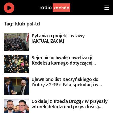
Tag:
klub psl-td
Pytania o projekt ustawy
[AKTUALIZACJA]
Sejm nie uchwalił nowelizacji
Kodeksu karnego dotyczącej
dekryminalizacji pomocy w aborcji
Ujawniono list Kaczyńskiego do
Ziobry z 2-19 r. Fala spekulacji w
politycznym środowisku
Co dalej z Trzecią Drogą? W przyszły
wtorek debata nad przyszłością
koalicji partii PSL- Polska 2050