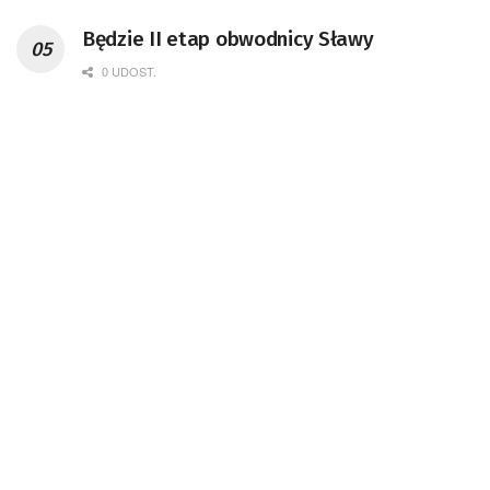
Kosmicznego oraz członek Komitetu
Będzie II etap obwodnicy Sławy
Badań Kosmicznych i Satelitarnych PAN.
0 UDOST.