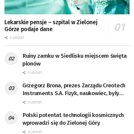
Lekarskie pensje – szpital w Zielonej
Górze podaje dane
0 UDOST.
Ruiny zamku w Siedlisku miejscem święta
plonów
0 UDOST.
Grzegorz Brona, prezes Zarządu Creotech
Instruments S.A. Fizyk, naukowiec, były
pracownik CERN w Genewie,
0 UDOST.
przedsiębiorca i nauczyciel akademicki,
Polski potentat technologii kosmicznych
doktor habilitowany nauk fizycznych,
wprowadzi się do Zielonej Góry
koordynator Rady Sektorowej ds.
Kompetencji Przemysłu Lotniczo-
0 UDOST.