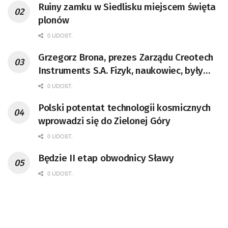
Ruiny zamku w Siedlisku miejscem święta
plonów
0 UDOST.
Grzegorz Brona, prezes Zarządu Creotech
Instruments S.A. Fizyk, naukowiec, były
pracownik CERN w Genewie,
0 UDOST.
przedsiębiorca i nauczyciel akademicki,
Polski potentat technologii kosmicznych
doktor habilitowany nauk fizycznych,
wprowadzi się do Zielonej Góry
koordynator Rady Sektorowej ds.
Kompetencji Przemysłu Lotniczo-
0 UDOST.
Kosmicznego oraz członek Komitetu
Będzie II etap obwodnicy Sławy
Badań Kosmicznych i Satelitarnych PAN.
0 UDOST.