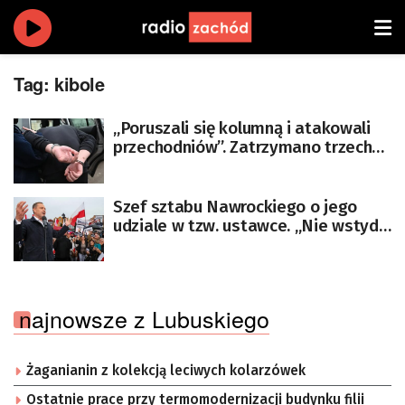
Tag:
kibole
„Poruszali się kolumną i atakowali
przechodniów”. Zatrzymano trzech
pseudokibiców
Szef sztabu Nawrockiego o jego
udziale w tzw. ustawce. „Nie wstydzi
się”
najnowsze z Lubuskiego
Żaganianin z kolekcją leciwych kolarzówek
Ostatnie prace przy termomodernizacji budynku filii