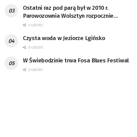
Ostatni raz pod parą był w 2010 r.
Parowozownia Wolsztyn rozpocznie
remont unikatowego Tr5-65
0 UDOST.
Czysta woda w Jeziorze Lgińsko
0 UDOST.
W Świebodzinie trwa Fosa Blues Festiwal
0 UDOST.