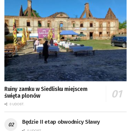
Ruiny zamku w Siedlisku miejscem
święta plonów
0 UDOST.
Będzie II etap obwodnicy Sławy
0 UDOST.