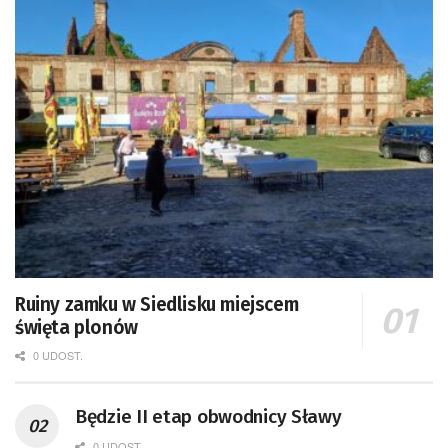
Ruiny zamku w Siedlisku miejscem
święta plonów
0 UDOST.
Będzie II etap obwodnicy Sławy
0 UDOST.