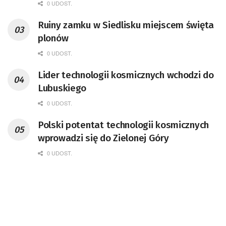
pracownik CERN w Genewie,
0 UDOST.
przedsiębiorca i nauczyciel akademicki,
Ruiny zamku w Siedlisku miejscem święta
doktor habilitowany nauk fizycznych,
plonów
koordynator Rady Sektorowej ds.
Kompetencji Przemysłu Lotniczo-
0 UDOST.
Kosmicznego oraz członek Komitetu
Lider technologii kosmicznych wchodzi do
Badań Kosmicznych i Satelitarnych PAN.
Lubuskiego
0 UDOST.
Polski potentat technologii kosmicznych
wprowadzi się do Zielonej Góry
0 UDOST.