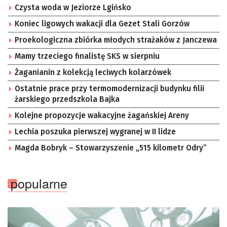
Czysta woda w Jeziorze Lgińsko
Koniec ligowych wakacji dla Gezet Stali Gorzów
Proekologiczna zbiórka młodych strażaków z Janczewa
Mamy trzeciego finalistę SKS w sierpniu
Żaganianin z kolekcją leciwych kolarzówek
Ostatnie prace przy termomodernizacji budynku filii
żarskiego przedszkola Bajka
Kolejne propozycje wakacyjne żagańskiej Areny
Lechia poszuka pierwszej wygranej w II lidze
Magda Bobryk – Stowarzyszenie „515 kilometr Odry”
popularne