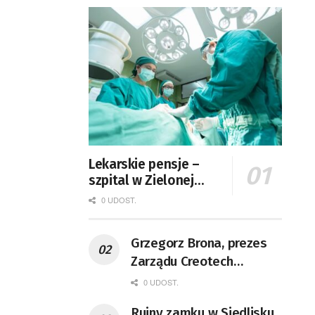
Lekarskie pensje –
szpital w Zielonej
Górze podaje dane
0 UDOST.
Grzegorz Brona, prezes
Zarządu Creotech
Instruments S.A. Fizyk,
0 UDOST.
naukowiec, były
Ruiny zamku w Siedlisku