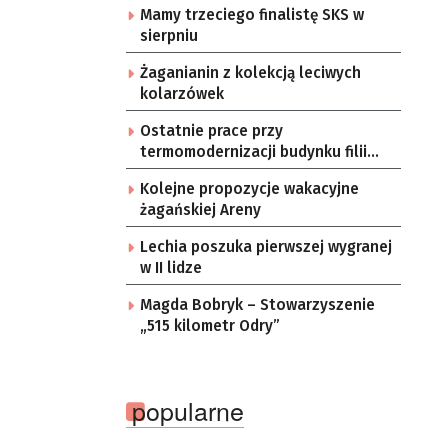
Mamy trzeciego finalistę SKS w
sierpniu
Żaganianin z kolekcją leciwych
kolarzówek
Ostatnie prace przy
termomodernizacji budynku filii
żarskiego przedszkola Bajka
Kolejne propozycje wakacyjne
żagańskiej Areny
Lechia poszuka pierwszej wygranej
w II lidze
Magda Bobryk – Stowarzyszenie
„515 kilometr Odry”
popularne