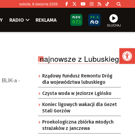
sobota, 8 sierpnia 2026
Y
RADIO
REKLAMA
SŁUCHAJ
Ot
najnowsze z Lubuskiego
Rządowy Fundusz Remontu Dróg
u BLIK-a -
dla województwa lubuskiego
Czysta woda w Jeziorze Lgińsko
Koniec ligowych wakacji dla Gezet
Stali Gorzów
Proekologiczna zbiórka młodych
strażaków z Janczewa