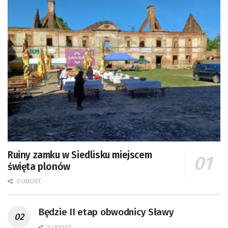
Ruiny zamku w Siedlisku miejscem
święta plonów
0 UDOST.
Będzie II etap obwodnicy Sławy
0 UDOST.