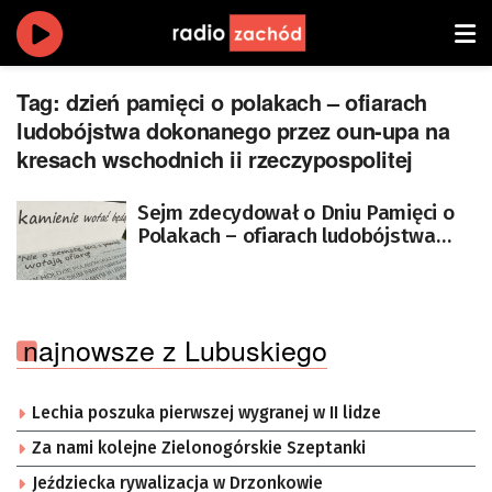
Tag:
dzień pamięci o polakach – ofiarach
ludobójstwa dokonanego przez oun-upa na
kresach wschodnich ii rzeczypospolitej
Sejm zdecydował o Dniu Pamięci o
Polakach – ofiarach ludobójstwa
UPA
najnowsze z Lubuskiego
Lechia poszuka pierwszej wygranej w II lidze
Za nami kolejne Zielonogórskie Szeptanki
Jeździecka rywalizacja w Drzonkowie