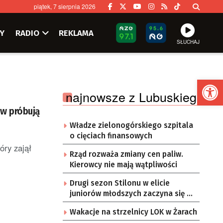
piątek, 7 sierpnia 2026
Y
RADIO
REKLAMA
SŁUCHAJ
Ot
najnowsze z Lubuskiego
w próbują
Władze zielonogórskiego szpitala
o cięciach finansowych
óry zajął
Rząd rozważa zmiany cen paliw.
Kierowcy nie mają wątpliwości
Drugi sezon Stilonu w elicie
juniorów młodszych zaczyna się w
sobotę
Wakacje na strzelnicy LOK w Żarach