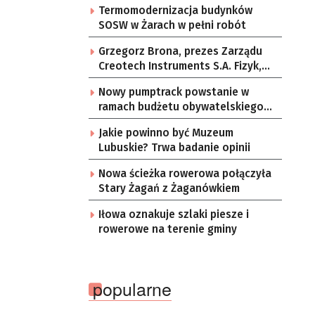
Termomodernizacja budynków
SOSW w Żarach w pełni robót
Grzegorz Brona, prezes Zarządu
Creotech Instruments S.A. Fizyk,
naukowiec, były pracownik CERN w
Nowy pumptrack powstanie w
Genewie, przedsiębiorca i
ramach budżetu obywatelskiego
nauczyciel akademicki, doktor
Żar
habilitowany nauk fizycznych,
Jakie powinno być Muzeum
koordynator Rady Sektorowej ds.
Lubuskie? Trwa badanie opinii
Kompetencji Przemysłu Lotniczo-
Kosmicznego oraz członek
Nowa ścieżka rowerowa połączyła
Komitetu Badań Kosmicznych i
Stary Żagań z Żaganówkiem
Satelitarnych PAN.
Iłowa oznakuje szlaki piesze i
rowerowe na terenie gminy
popularne