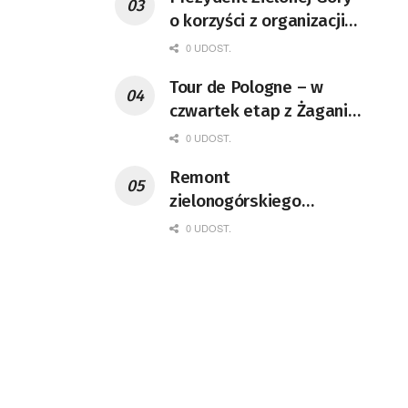
o korzyści z organizacji
mety Tour de Pologne
0 UDOST.
Tour de Pologne – w
czwartek etap z Żagania
do Karpacza
0 UDOST.
Remont
zielonogórskiego
deptaka zgodnie z
0 UDOST.
planem