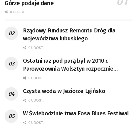
Górze podaje dane
0 UDOST.
Rządowy Fundusz Remontu Dróg dla
województwa lubuskiego
0 UDOST.
Ostatni raz pod parą był w 2010 r.
Parowozownia Wolsztyn rozpocznie
remont unikatowego Tr5-65
0 UDOST.
Czysta woda w Jeziorze Lgińsko
0 UDOST.
W Świebodzinie trwa Fosa Blues Festiwal
0 UDOST.