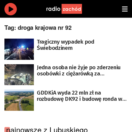
Tag:
droga krajowa nr 92
Tragiczny wypadek pod
Świebodzinem
Jedna osoba nie żyje po zderzeniu
osobówki z ciężarówką za
miejscowością Koryta
GDDKiA wyda 22 mln zł na
rozbudowę DK92 i budowę ronda w
Trzcielu
najnowsze z Lubuskiego