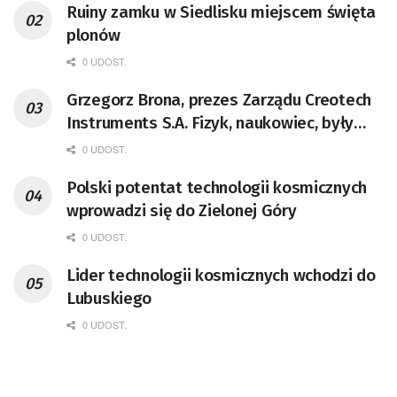
Ruiny zamku w Siedlisku miejscem święta
plonów
0 UDOST.
Grzegorz Brona, prezes Zarządu Creotech
Instruments S.A. Fizyk, naukowiec, były
pracownik CERN w Genewie,
0 UDOST.
przedsiębiorca i nauczyciel akademicki,
Polski potentat technologii kosmicznych
doktor habilitowany nauk fizycznych,
wprowadzi się do Zielonej Góry
koordynator Rady Sektorowej ds.
Kompetencji Przemysłu Lotniczo-
0 UDOST.
Kosmicznego oraz członek Komitetu
Lider technologii kosmicznych wchodzi do
Badań Kosmicznych i Satelitarnych PAN.
Lubuskiego
0 UDOST.