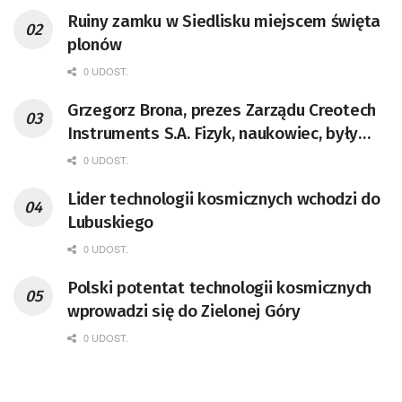
Ruiny zamku w Siedlisku miejscem święta
plonów
0 UDOST.
Grzegorz Brona, prezes Zarządu Creotech
Instruments S.A. Fizyk, naukowiec, były
pracownik CERN w Genewie,
0 UDOST.
przedsiębiorca i nauczyciel akademicki,
Lider technologii kosmicznych wchodzi do
doktor habilitowany nauk fizycznych,
Lubuskiego
koordynator Rady Sektorowej ds.
Kompetencji Przemysłu Lotniczo-
0 UDOST.
Kosmicznego oraz członek Komitetu
Polski potentat technologii kosmicznych
Badań Kosmicznych i Satelitarnych PAN.
wprowadzi się do Zielonej Góry
0 UDOST.