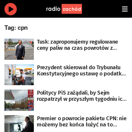
Tag:
cpn
Tusk: zaproponujemy regulowane
ceny paliw na czas powrotów z
wakacji, jeśli ceny ropy wzrosną
Prezydent skierował do Trybunału
Konstytucyjnego ustawę o podatku
od nadzwyczajnych zysków firm
paliwowych
Politycy PiS zażądali, by Sejm
rozpatrzył w przyszłym tygodniu ich
projekt ustawy ws. obniżki cen paliw
Premier o powrocie pakietu CPN: nie
możemy bez końca łożyć na to
pieniędzy