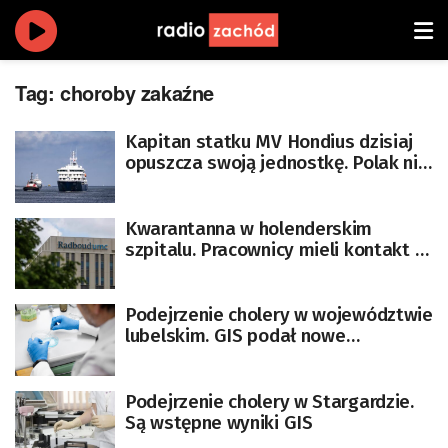
Tag:
choroby zakaźne
Kapitan statku MV Hondius dzisiaj
opuszcza swoją jednostkę. Polak nie
ma objawów hantawirusa
Kwarantanna w holenderskim
szpitalu. Pracownicy mieli kontakt z
pacjentem zakażonym
hantawirusem
Podejrzenie cholery w województwie
lubelskim. GIS podał nowe
informacje
Podejrzenie cholery w Stargardzie.
Są wstępne wyniki GIS