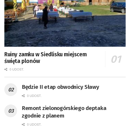
Ruiny zamku w Siedlisku miejscem
święta plonów
0 UDOST.
Będzie II etap obwodnicy Sławy
0 UDOST.
Remont zielonogórskiego deptaka
zgodnie z planem
0 UDOST.