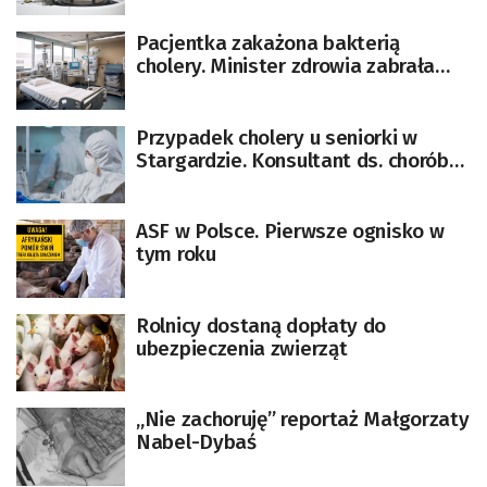
Pacjentka zakażona bakterią
cholery. Minister zdrowia zabrała
głos
Przypadek cholery u seniorki w
Stargardzie. Konsultant ds. chorób
zakaźnych: badana jest obecność
toksyny
ASF w Polsce. Pierwsze ognisko w
tym roku
Rolnicy dostaną dopłaty do
ubezpieczenia zwierząt
„Nie zachoruję” reportaż Małgorzaty
Nabel-Dybaś