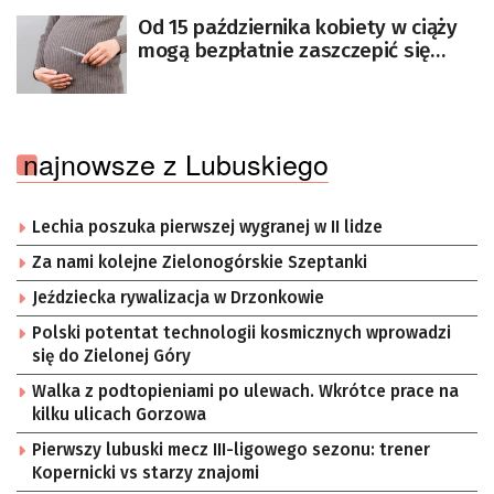
Od 15 października kobiety w ciąży
mogą bezpłatnie zaszczepić się
przeciw krztuścowi
najnowsze z Lubuskiego
Lechia poszuka pierwszej wygranej w II lidze
Za nami kolejne Zielonogórskie Szeptanki
Jeździecka rywalizacja w Drzonkowie
Polski potentat technologii kosmicznych wprowadzi
się do Zielonej Góry
Walka z podtopieniami po ulewach. Wkrótce prace na
kilku ulicach Gorzowa
Pierwszy lubuski mecz III-ligowego sezonu: trener
Kopernicki vs starzy znajomi