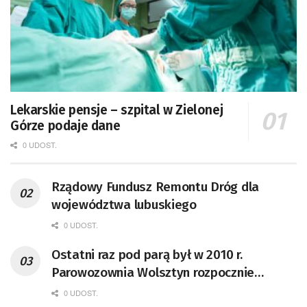
Lekarskie pensje – szpital w Zielonej
Górze podaje dane
0 UDOST.
Rządowy Fundusz Remontu Dróg dla
województwa lubuskiego
0 UDOST.
Ostatni raz pod parą był w 2010 r.
Parowozownia Wolsztyn rozpocznie
remont unikatowego Tr5-65
0 UDOST.