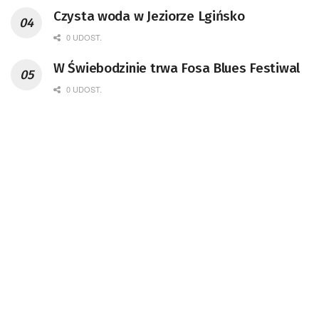
Czysta woda w Jeziorze Lgińsko
0 UDOST.
W Świebodzinie trwa Fosa Blues Festiwal
0 UDOST.