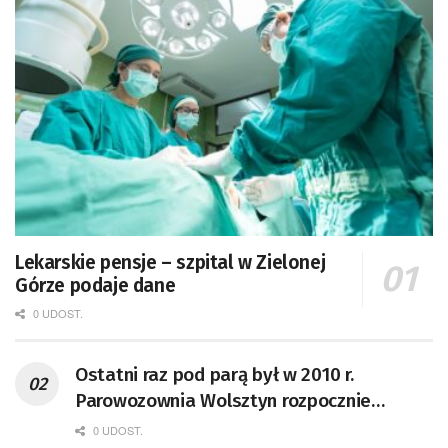
Lekarskie pensje – szpital w Zielonej
Górze podaje dane
0 UDOST.
Ostatni raz pod parą był w 2010 r.
Parowozownia Wolsztyn rozpocznie
remont unikatowego Tr5-65
0 UDOST.