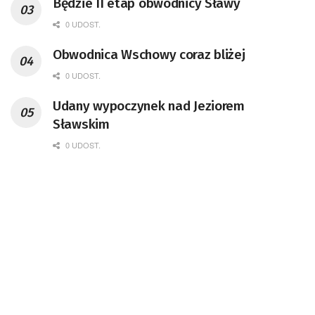
Będzie II etap obwodnicy Sławy
0 UDOST.
Obwodnica Wschowy coraz bliżej
0 UDOST.
Udany wypoczynek nad Jeziorem
Sławskim
0 UDOST.