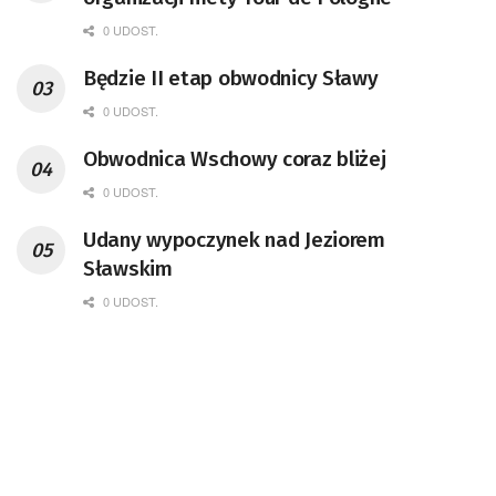
0 UDOST.
Będzie II etap obwodnicy Sławy
0 UDOST.
Obwodnica Wschowy coraz bliżej
0 UDOST.
Udany wypoczynek nad Jeziorem
Sławskim
0 UDOST.