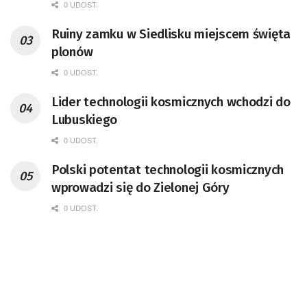
pracownik CERN w Genewie,
0 UDOST.
przedsiębiorca i nauczyciel akademicki,
Ruiny zamku w Siedlisku miejscem święta
doktor habilitowany nauk fizycznych,
plonów
koordynator Rady Sektorowej ds.
Kompetencji Przemysłu Lotniczo-
0 UDOST.
Kosmicznego oraz członek Komitetu
Lider technologii kosmicznych wchodzi do
Badań Kosmicznych i Satelitarnych PAN.
Lubuskiego
0 UDOST.
Polski potentat technologii kosmicznych
wprowadzi się do Zielonej Góry
0 UDOST.