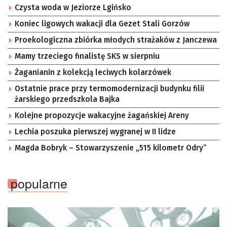
Czysta woda w Jeziorze Lgińsko
Koniec ligowych wakacji dla Gezet Stali Gorzów
Proekologiczna zbiórka młodych strażaków z Janczewa
Mamy trzeciego finalistę SKS w sierpniu
Żaganianin z kolekcją leciwych kolarzówek
Ostatnie prace przy termomodernizacji budynku filii
żarskiego przedszkola Bajka
Kolejne propozycje wakacyjne żagańskiej Areny
Lechia poszuka pierwszej wygranej w II lidze
Magda Bobryk – Stowarzyszenie „515 kilometr Odry”
popularne