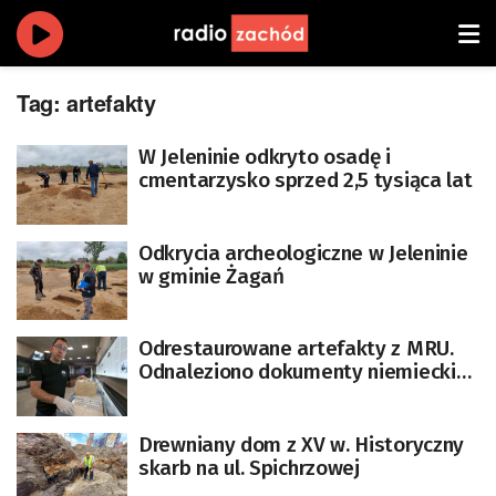
Tag:
artefakty
W Jeleninie odkryto osadę i
cmentarzysko sprzed 2,5 tysiąca lat
Odkrycia archeologiczne w Jeleninie
w gminie Żagań
Odrestaurowane artefakty z MRU.
Odnaleziono dokumenty niemieckich
jednostek stacjonujących na Lisiej
Górze
Drewniany dom z XV w. Historyczny
skarb na ul. Spichrzowej