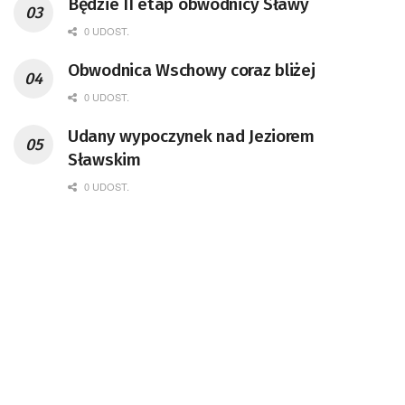
Będzie II etap obwodnicy Sławy
0 UDOST.
Obwodnica Wschowy coraz bliżej
0 UDOST.
Udany wypoczynek nad Jeziorem
Sławskim
0 UDOST.