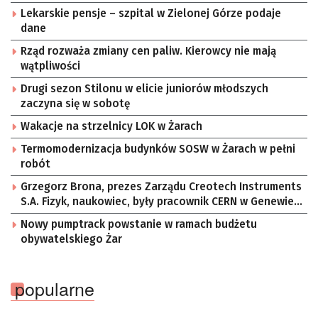
Lekarskie pensje – szpital w Zielonej Górze podaje
dane
Rząd rozważa zmiany cen paliw. Kierowcy nie mają
wątpliwości
Drugi sezon Stilonu w elicie juniorów młodszych
zaczyna się w sobotę
Wakacje na strzelnicy LOK w Żarach
Termomodernizacja budynków SOSW w Żarach w pełni
robót
Grzegorz Brona, prezes Zarządu Creotech Instruments
S.A. Fizyk, naukowiec, były pracownik CERN w Genewie,
przedsiębiorca i nauczyciel akademicki, doktor
Nowy pumptrack powstanie w ramach budżetu
habilitowany nauk fizycznych, koordynator Rady
obywatelskiego Żar
Sektorowej ds. Kompetencji Przemysłu Lotniczo-
Kosmicznego oraz członek Komitetu Badań
Kosmicznych i Satelitarnych PAN.
popularne