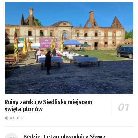
Ruiny zamku w Siedlisku miejscem
święta plonów
0 UDOST.
Będzie II etap obwodnicy Sławy