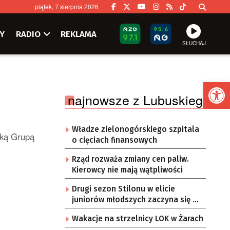
piątek, 7 sierpnia 2026
Y
RADIO
REKLAMA
SŁUCHAJ
Ot
najnowsze z Lubuskiego
Władze zielonogórskiego szpitala
ską Grupą
o cięciach finansowych
Rząd rozważa zmiany cen paliw.
Kierowcy nie mają wątpliwości
Drugi sezon Stilonu w elicie
juniorów młodszych zaczyna się w
sobotę
Wakacje na strzelnicy LOK w Żarach