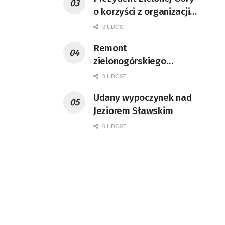
o korzyści z organizacji
mety Tour de Pologne
0 UDOST.
Remont
zielonogórskiego
deptaka zgodnie z
0 UDOST.
planem
Udany wypoczynek nad
Jeziorem Sławskim
0 UDOST.