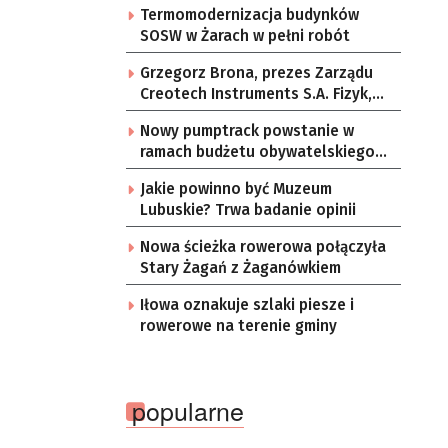
Termomodernizacja budynków
SOSW w Żarach w pełni robót
Grzegorz Brona, prezes Zarządu
Creotech Instruments S.A. Fizyk,
naukowiec, były pracownik CERN w
Nowy pumptrack powstanie w
Genewie, przedsiębiorca i
ramach budżetu obywatelskiego
nauczyciel akademicki, doktor
Żar
habilitowany nauk fizycznych,
Jakie powinno być Muzeum
koordynator Rady Sektorowej ds.
Lubuskie? Trwa badanie opinii
Kompetencji Przemysłu Lotniczo-
Kosmicznego oraz członek
Nowa ścieżka rowerowa połączyła
Komitetu Badań Kosmicznych i
Stary Żagań z Żaganówkiem
Satelitarnych PAN.
Iłowa oznakuje szlaki piesze i
rowerowe na terenie gminy
popularne