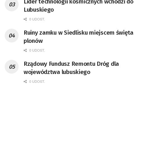
Lider technologii kosmicznych wchodzi do
doktor habilitowany nauk fizycznych,
Lubuskiego
koordynator Rady Sektorowej ds.
Kompetencji Przemysłu Lotniczo-
0 UDOST.
Kosmicznego oraz członek Komitetu
Ruiny zamku w Siedlisku miejscem święta
Badań Kosmicznych i Satelitarnych PAN.
plonów
0 UDOST.
Rządowy Fundusz Remontu Dróg dla
województwa lubuskiego
0 UDOST.