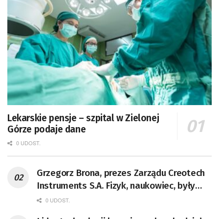
Lekarskie pensje – szpital w Zielonej
Górze podaje dane
0 UDOST.
Grzegorz Brona, prezes Zarządu Creotech
Instruments S.A. Fizyk, naukowiec, były
pracownik CERN w Genewie,
0 UDOST.
przedsiębiorca i nauczyciel akademicki,