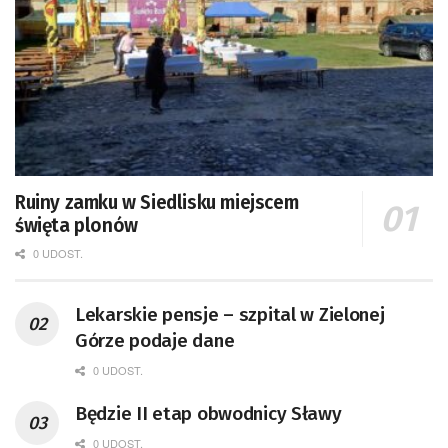
Ruiny zamku w Siedlisku miejscem
święta plonów
0 UDOST.
Lekarskie pensje – szpital w Zielonej
Górze podaje dane
0 UDOST.
Będzie II etap obwodnicy Sławy
0 UDOST.