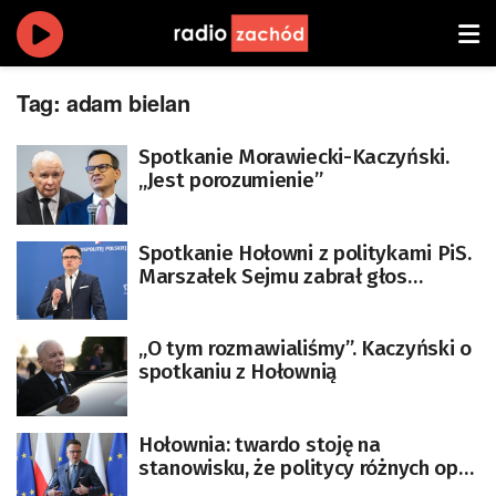
Tag:
adam bielan
Spotkanie Morawiecki-Kaczyński.
„Jest porozumienie”
Spotkanie Hołowni z politykami PiS.
Marszałek Sejmu zabrał głos
[AKTUALIZACJA]
„O tym rozmawialiśmy”. Kaczyński o
spotkaniu z Hołownią
Hołownia: twardo stoję na
stanowisku, że politycy różnych opcji
powinni ze sobą rozmawiać