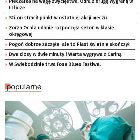
Pieczarka na wagę zwycięstwa. Odra z drugą wygraną w
III lidze
Stilon stracił punkt w ostatniej akcji meczu
Zorza Ochla udanie rozpoczęła sezon w klasie
okręgowej
Pogoń dobrze zaczęła, ale to Piast świetnie skończył
Dwa ciosy w dwie minuty i Warta wygrywa z Cariną
W Świebodzinie trwa Fosa Blues Festiwal
popularne