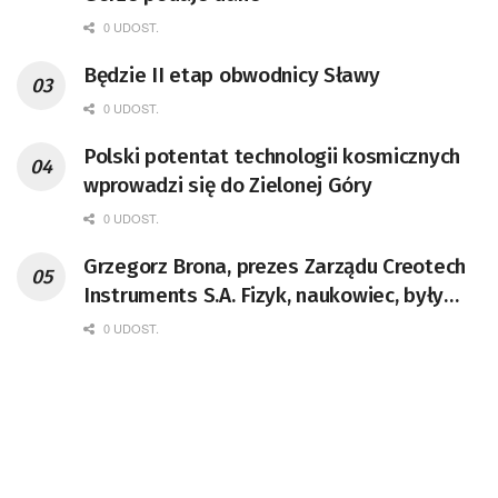
0 UDOST.
Będzie II etap obwodnicy Sławy
0 UDOST.
Polski potentat technologii kosmicznych
wprowadzi się do Zielonej Góry
0 UDOST.
Grzegorz Brona, prezes Zarządu Creotech
Instruments S.A. Fizyk, naukowiec, były
pracownik CERN w Genewie,
0 UDOST.
przedsiębiorca i nauczyciel akademicki,
doktor habilitowany nauk fizycznych,
koordynator Rady Sektorowej ds.
Kompetencji Przemysłu Lotniczo-
Kosmicznego oraz członek Komitetu
Badań Kosmicznych i Satelitarnych PAN.