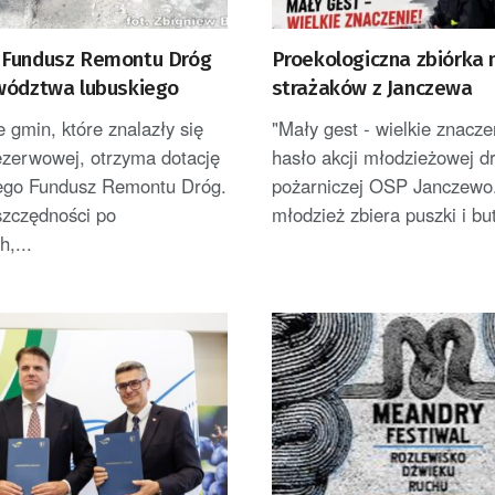
Fundusz Remontu Dróg
Proekologiczna zbiórka
wództwa lubuskiego
strażaków z Janczewa
e gmin, które znalazły się
"Mały gest - wielkie znaczen
rezerwowej, otrzyma dotację
hasło akcji młodzieżowej d
go Fundusz Remontu Dróg.
pożarniczej OSP Janczewo.
szczędności po
młodzież zbiera puszki i bute
h,...