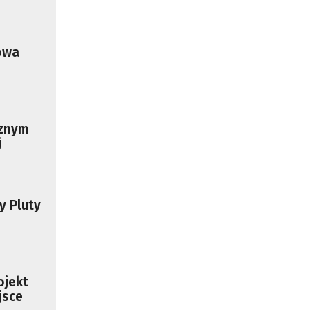
owa
cznym
j
y Pluty
ojekt
jsce