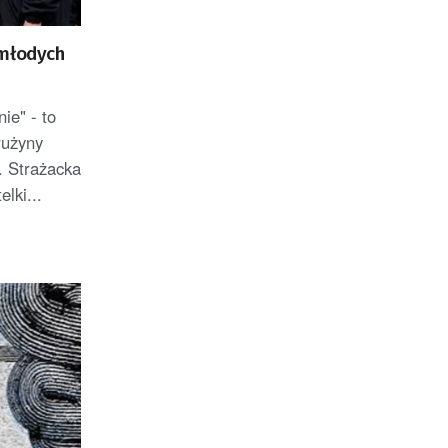
 młodych
ie" - to
rużyny
 Strażacka
lki...