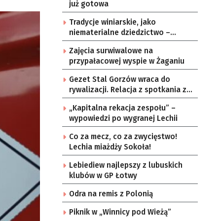
już gotowa
Tradycje winiarskie, jako
niematerialne dziedzictwo –
konsultacje i projekt
Zajęcia surwiwalowe na
przypałacowej wyspie w Żaganiu
Gezet Stal Gorzów wraca do
rywalizacji. Relacja z spotkania z
częstochowskimi lwami u nas!
„Kapitalna rekacja zespołu” –
wypowiedzi po wygranej Lechii
Co za mecz, co za zwycięstwo!
Lechia miażdży Sokoła!
Lebiediew najlepszy z lubuskich
klubów w GP Łotwy
Odra na remis z Polonią
Piknik w „Winnicy pod Wieżą”