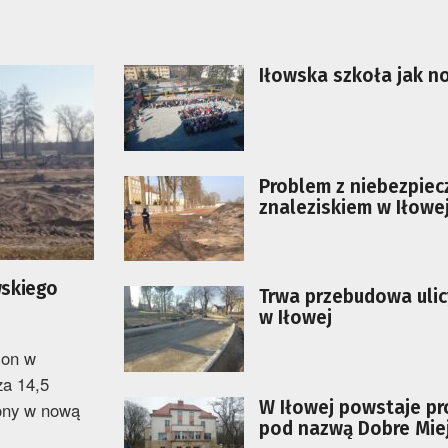
Iłowska szkoła jak n
Problem z niebezpie
znaleziskiem w Iłowe
wskiego
Trwa przebudowa ulic
w Iłowej
ion w
za 14,5
W Iłowej powstaje pr
żony w nową
pod nazwą Dobre Mie