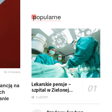
popularne
fot. K.Gonera
Lekarskie pensje –
tancją na
szpital w Zielonej
óch
Górze podaje dane
anie
0 UDOST.