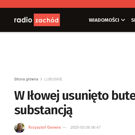
WIADOMOŚCI
S
Strona główna
LUBUSKIE
W Iłowej usunięto bute
substancją
Krzysztof Gonera
2025-03-26 06:47