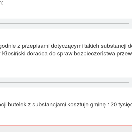
m:
godnie z przepisami dotyczącymi takich substancji d
 Kłosiński doradca do spraw bezpieczeństwa prze
acji butelek z substancjami kosztuje gminę 120 tysię