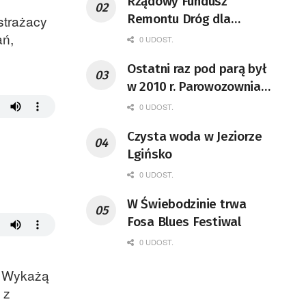
Rządowy Fundusz
Remontu Dróg dla
strażacy
województwa lubuskiego
ań,
0 UDOST.
Ostatni raz pod parą był
w 2010 r. Parowozownia
Wolsztyn rozpocznie
0 UDOST.
remont unikatowego Tr5-
Czysta woda w Jeziorze
65
Lgińsko
0 UDOST.
W Świebodzinie trwa
Fosa Blues Festiwal
0 UDOST.
a. Wykażą
 z