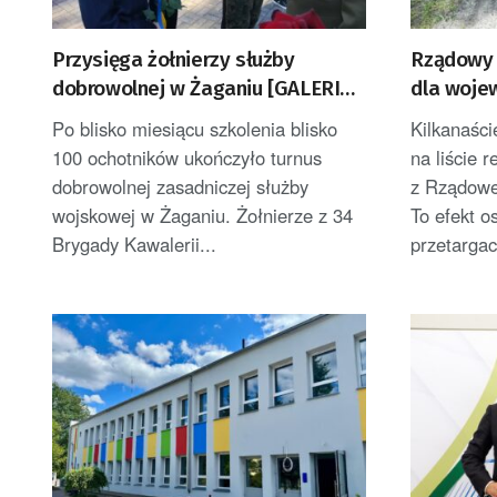
Przysięga żołnierzy służby
Rządowy 
dobrowolnej w Żaganiu [GALERIA
dla woje
ZDJĘĆ]
Po blisko miesiącu szkolenia blisko
Kilkanaści
100 ochotników ukończyło turnus
na liście 
dobrowolnej zasadniczej służby
z Rządowe
wojskowej w Żaganiu. Żołnierze z 34
To efekt o
Brygady Kawalerii...
przetargac