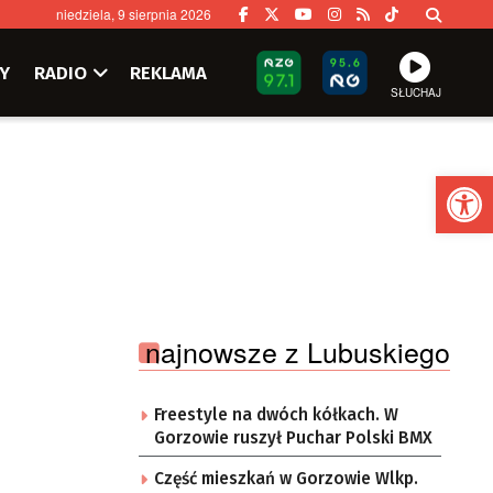
niedziela, 9 sierpnia 2026
Y
RADIO
REKLAMA
SŁUCHAJ
Ot
najnowsze z Lubuskiego
Freestyle na dwóch kółkach. W
Gorzowie ruszył Puchar Polski BMX
Część mieszkań w Gorzowie Wlkp.